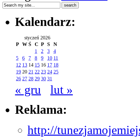
Kalendarz:
styczeń 2026
P
W
Ś
C
P
S
N
1
2
3
4
5
6
7
8
9
10
11
12
13
14
15
16
17
18
19
20
21
22
23
24
25
26
27
28
29
30
31
« gru
lut »
Reklama:
http://tunezjamojemiej