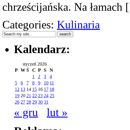
chrześcijańska. Na łamach 
Categories:
Kulinaria
Kalendarz:
styczeń 2026
P
W
Ś
C
P
S
N
1
2
3
4
5
6
7
8
9
10
11
12
13
14
15
16
17
18
19
20
21
22
23
24
25
26
27
28
29
30
31
« gru
lut »