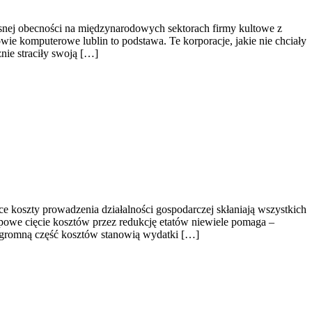
snej obecności na międzynarodowych sektorach firmy kultowe z
ie komputerowe lublin to podstawa. Te korporacje, jakie nie chciały
nie straciły swoją […]
e koszty prowadzenia działalności gospodarczej skłaniają wszystkich
typowe cięcie kosztów przez redukcję etatów niewiele pomaga –
 Ogromną część kosztów stanowią wydatki […]