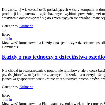
Dla znacznej większości osób posiadających własny komputer w dom
produkcji komputerów i części bazowych wybitnie poważnie przeistoc
efektywnie dostosowywać się do zmieniających się czasów i rosnącej r
Categories:
Kulinaria
13
lipiec
admin
Możliwość komentowania
Każdy z nas jednoczy z dzieciństwa osied
Comments
Każdy z nas jednoczy z dzieciństwa osiedl
Nie chodzi tu bezsprzecznie o pogotowie ratunkowe, ale o coraz bar
przedsiębiorców, małych oraz znacznych, do szukania oszczędności ty
jednostka gospodarcza wielokrotnie traci słusznych pracobiorców, 
Categories:
Kulinaria
13
lipiec
admin
Możliwość komentowania
Planowanie czegokolwiek nie jest proste.