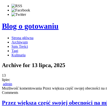
Blog o gotowaniu
Strona główna
Archiwum
Spis Treści
Tagi
Kulinaria
Archive for 13 lipca, 2025
13
lipiec
admin
Możliwość komentowania
Przez większa część swojej obecności na
Comments
Przez większa część swojej obecności na