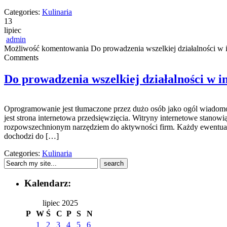
Categories:
Kulinaria
13
lipiec
admin
Możliwość komentowania
Do prowadzenia wszelkiej działalności w i
Comments
Do prowadzenia wszelkiej działalności w i
Oprogramowanie jest tłumaczone przez dużo osób jako ogól wiadomoś
jest strona internetowa przedsięwzięcia. Witryny internetowe stanow
rozpowszechnionym narzędziem do aktywności firm. Każdy ewentualny 
dochodzi do […]
Categories:
Kulinaria
Kalendarz:
lipiec 2025
P
W
Ś
C
P
S
N
1
2
3
4
5
6