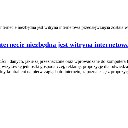
nternecie niezbędna jest witryna internetowa przedsięwzięcia
została w
nternecie niezbędna jest witryna internetow
ci i danych, jakie są przeznaczone oraz wprowadzane do komputera D
ią wizytówkę jednostki gospodarczej, reklamę, propozycję dla odwiedza
kontrahent najpierw zagląda do internetu, zapoznaje się z propozycj