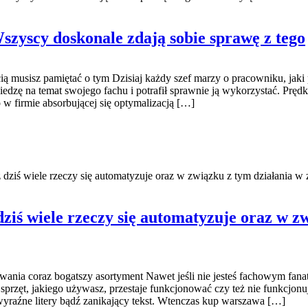
Wszyscy doskonale zdają sobie sprawę z tego
ością musisz pamiętać o tym Dzisiaj każdy szef marzy o pracowniku, jaki
wiedzę na temat swojego fachu i potrafił sprawnie ją wykorzystać. Prę
 firmie absorbującej się optymalizacją […]
 dziś wiele rzeczy się automatyzuje oraz w związku z tym działania w
dziś wiele rzeczy się automatyzuje oraz w z
nia coraz bogatszy asortyment Nawet jeśli nie jesteś fachowym fanaty
rzęt, jakiego używasz, przestaje funkcjonować czy też nie funkcjonuje,
yraźne litery bądź zanikający tekst. Wtenczas kup warszawa […]