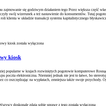
u zajmowanie się godziwym działaniem tego Przez większa część wła
zyły swój wizerunek a też nastawienie do konsumentów. Tutaj pogotow
oli klienta w układzie transakcji systemu kapitalistycznego błyskawicz
lowy kiosk
została wyłączona
owy kiosk
dziej popularne w krajach rozwiniętych pogotowie komputerowe Rosnąc
pu poczta elektroniczna. Niemniej jednak nie jest to łatwe, bo stereo
przez co oszczędzając na wypłatach, zmniejsza także swoje przychody.
 Wszyscy doskonale zdają sobie sprawę z tego
została wyłączona